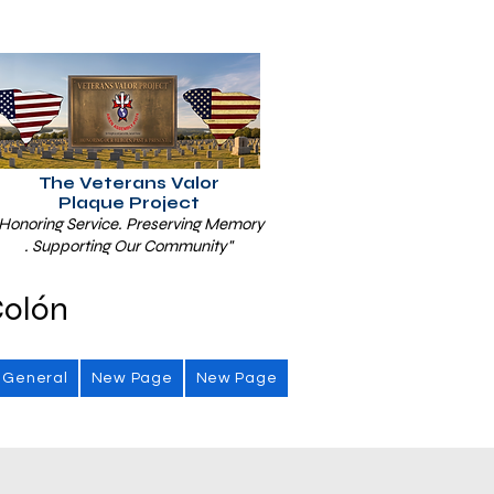
The Veterans Valor
Plaque Project
Honoring Service. Preserving Memory
. Supporting Our Community"
Colón
General
New Page
New Page