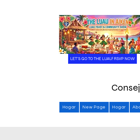
LET'S GO TO THE LUAU! RSVP NOW
Consej
Hogar
New Page
Hogar
Ab