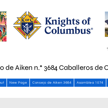
"
o de Aiken n.° 3684 Caballeros de 
out
New Page
Consejo de Aiken 3684
Asamblea 1074