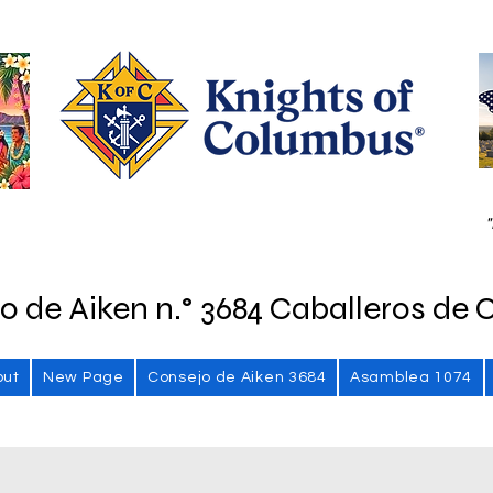
"
o de Aiken n.° 3684 Caballeros de 
out
New Page
Consejo de Aiken 3684
Asamblea 1074