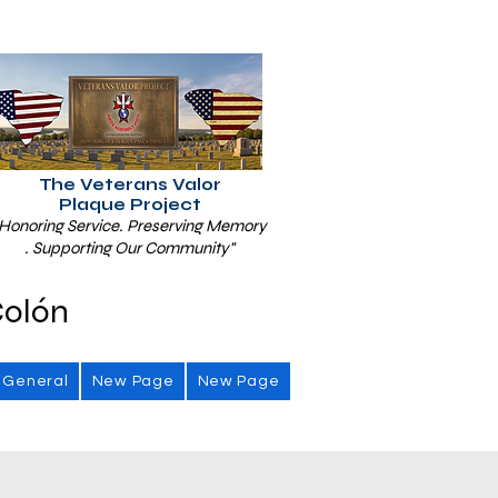
The Veterans Valor
Plaque Project
Honoring Service. Preserving Memory
. Supporting Our Community"
Colón
General
New Page
New Page