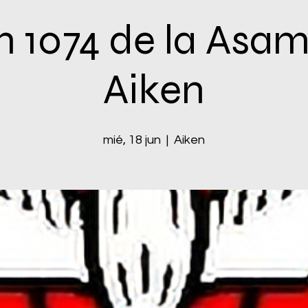
 1074 de la Asa
Aiken
mié, 18 jun
  |  
Aiken