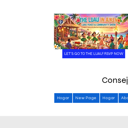
LET'S GO TO THE LUAU! RSVP NOW
Consej
Hogar
New Page
Hogar
Ab